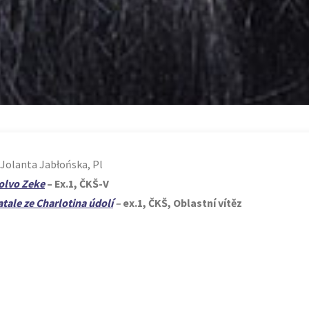
 Jolanta Jabłońska, Pl
olvo Zeke
– Ex.1, ČKŠ-V
ale ze Charlotina údolí
–
ex.1, ČKŠ, Oblastní vítěz