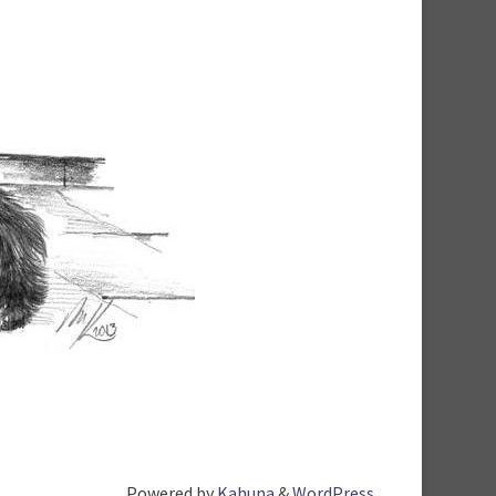
Powered by
Kahuna
&
WordPress
.