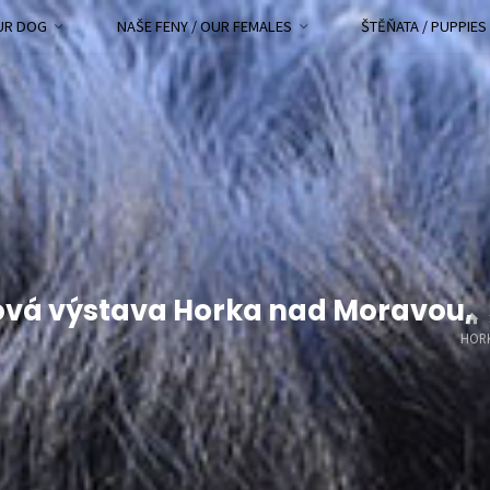
OUR DOG
NAŠE FENY / OUR FEMALES
ŠTĚŇATA / PUPPIES
bová výstava Horka nad Moravou,
HOR