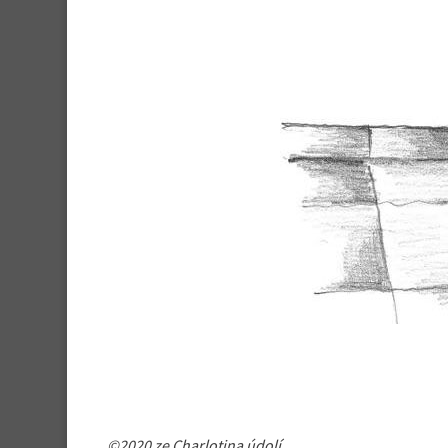
©2020 ze Charlotina údolí