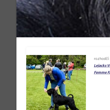
rozhodčí:
Lejacks V
Femme Fat