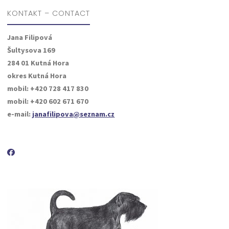
KONTAKT – CONTACT
Jana Filipová
Šultysova 169
284 01 Kutná Hora
okres Kutná Hora
mobil: +420 728 417 830
mobil: +420 602 671 670
e-mail:
janafilipova@seznam.cz