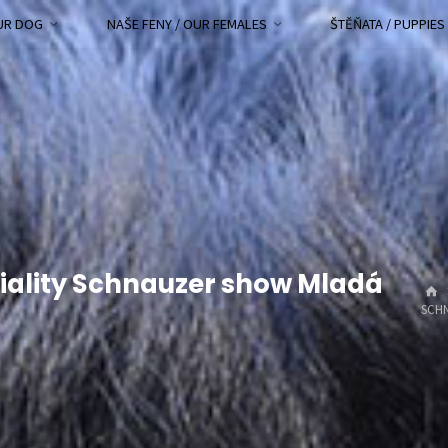
OUR DOG
NAŠE FENY / OUR FEMALES
ŠTĚŇATA / PUPPIES
ciality Schnauzer show Mladá
SCH