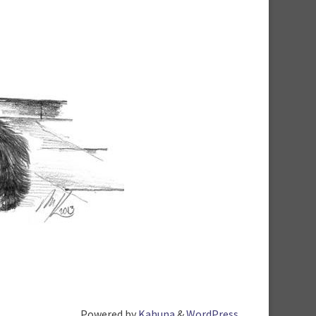
Powered by
Kahuna
&
WordPress
.