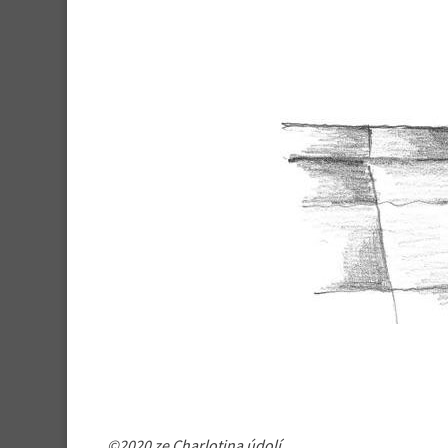
©2020 ze Charlotina údolí