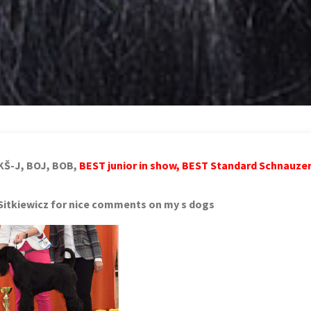
ČKŠ-J, BOJ, BOB,
BEST junior in show, BEST Standard Schnauze
Sitkiewicz for nice comments on my s dogs