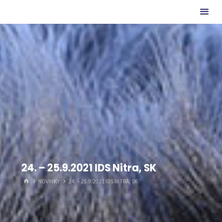
Skip
ze
to
Charlotina
content
údolí
24. – 25.9.2021 IDS Nitra, SK
HOME
NOVINKY
24. – 25.9.2021 IDS NITRA, SK