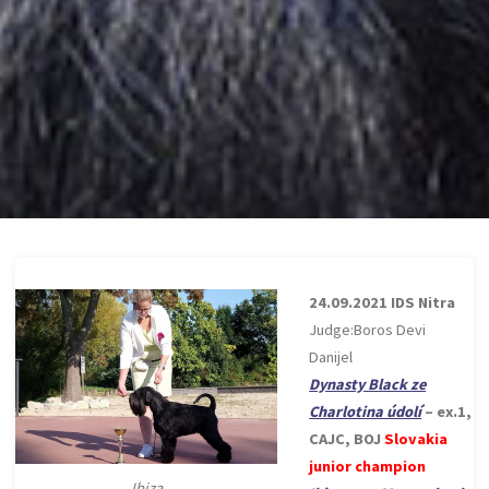
24.09.2021 IDS Nitra
Judge:Boros Devi
Danijel
Dynasty Black ze
Charlotina údolí
– ex.1,
CAJC, BOJ
Slovakia
junior champion
Ibiza