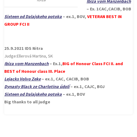
Ibiza vom Manzenbach
– Ex. 1CAC,CACIB, BOB
Sixteen od Dalajskeho potoka
– ex.1, BOV,
VETERAN BEST IN
GROUP FCI II
25.9.2021 IDS Nitra
Judge:Ellerová Martina, SK
Ibiza vom Manzenbach
– Ex.1,
BIG of Honour Class FCI II. and
BEST of Honour class III. Place
Lejacks Volvo Zeke
– ex.1, CAC, CACIB, BOB
Dynasty Black ze Charlotina údolí
– ex.1, CAJC, BOJ
Sixteen od Dalajskeho potoka
– ex.1, BOV
Big thanks to all judge