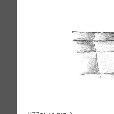
©2020 ze Charlotina údolí