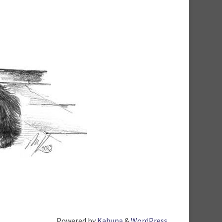
Powered by
Kahuna
&
WordPress
.