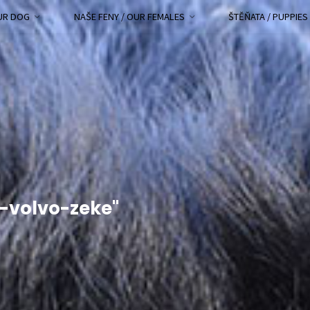
OUR DOG
NAŠE FENY / OUR FEMALES
ŠTĚŇATA / PUPPIES
-volvo-zeke"